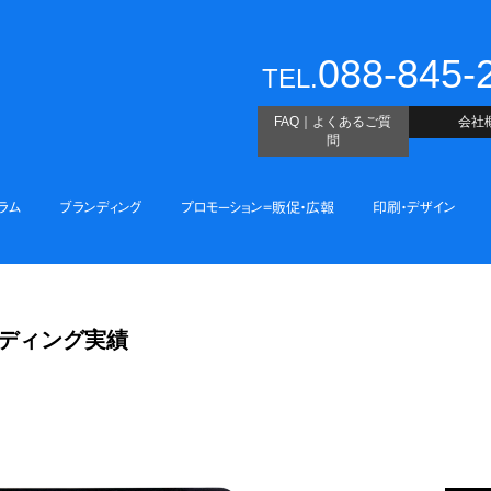
088-845-
TEL.
FAQ｜よくあるご質
会社
問
ラム
ブランディング
プロモーション=販促・広報
印刷・デザイン
ンディング実績