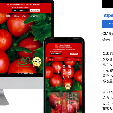
http
この
CMS
企画・
全国
かざ
様々
力を
質を
感も
202
遠方
るよ
商談