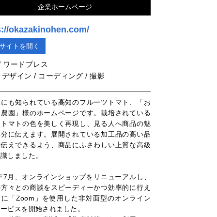
企業ホームページ
s://okazakinohen.com/
サイトを開く
 / ワードプレス
デザイン / コーディング / 撮影
的にも知られている高知のフルーツトマト、「お
き農園」様のホームページです。栽培されている
なトマトの色を美しく再現し、見る人へ商品の魅
存分に伝えます。展開されている加工品の高い品
お伝えできるよう、商品にふさわしい上質な高級
意識しました。
1年7月、オンラインショップをリニューアルし、
の方々との商談をスピーディーかつ効率的に行え
うに「Zoom」を使用した非対面型のオンライン
サービスを開始されました。