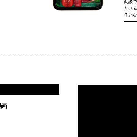
商談
だけ
作と
動画