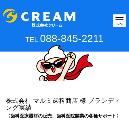
N
a
menu
v
i
088-845-2211
TEL.
g
a
t
i
o
n
株式会社 マルミ歯科商店 様 ブランディ
ング実績
〈歯科医療器材の販売、歯科医院開業の各種サポート〉