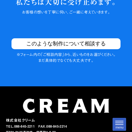
私たちは大切に
受け止めます。
お客様の
想いを丁寧に伺い、
ご一緒に
考えていきます。
このような制作について相談する
※フォーム内の
「ご相談内容」から、
近いものを
お選びください。
まだ具体的でなくても
大丈夫です。
株式会社クリーム
N
TEL.088-845-2211
FAX.088-845-2214
a
menu