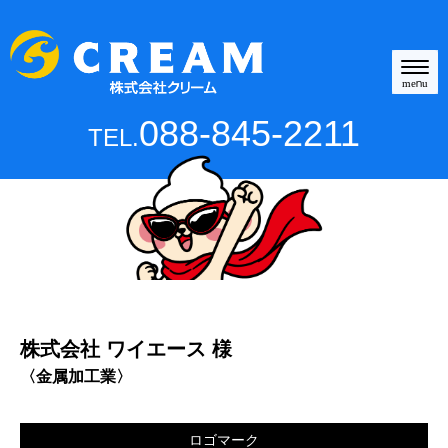
N
a
menu
v
i
088-845-2211
TEL.
g
a
t
i
o
n
株式会社 ワイエース 様
〈金属加工業〉
ロゴマーク