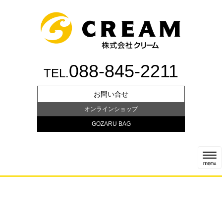
088-845-2211
TEL.
お問い合せ
オンラインショップ
GOZARU BAG
N
a
menu
v
i
g
a
t
i
o