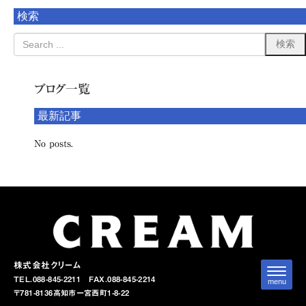
検索
ブログ一覧
最新記事
No posts.
株式会社クリーム
N
TEL.088-845-2211
FAX.088-845-2214
a
menu
v
〒781-8136
高知市一宮西町1-8-22
i