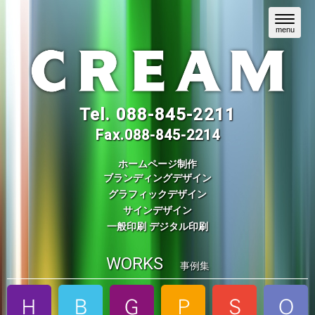
N
a
menu
v
i
g
a
t
i
o
Tel.
088-845-2211
n
Fax.088-845-2214
ホームページ制作
ブランディングデザイン
グラフィックデザイン
サインデザイン
一般印刷 デジタル印刷
WORKS
事例集