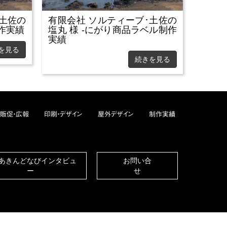
･土佐の
有限会社 ソルティーブ･土佐の
制作実績
塩丸 様 -にがり商品ラベル制作
実績
を見る
続きを見る
=販促・広報
印刷・デザイン
屋外デザイン
制作実績
あきんどなびインタビュ
お問い合
ー
せ