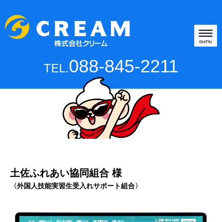
N
a
menu
v
i
088-845-2211
TEL.
g
a
t
i
o
n
土佐ふれあい協同組合 様
〈外国人技能実習生受入れサポート組合〉