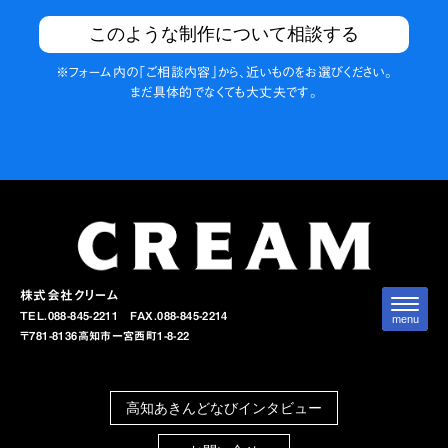
このような制作について相談する
※フォーム内の
「ご相談内容」から、
近いものを
お選びください。
まだ具体的でなくても
大丈夫です。
株式会社クリーム
N
TEL.088-845-2211
FAX.088-845-2214
a
menu
v
〒781-8136
高知市一宮西町1-8-22
i
g
a
t
高知あきんどなびインタビュー
i
o
n