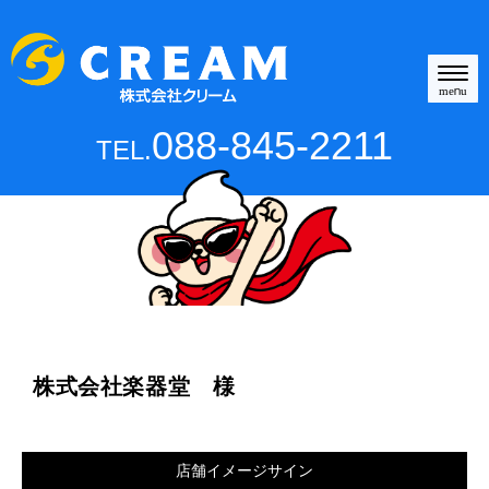
N
a
menu
v
i
088-845-2211
TEL.
g
a
t
i
o
n
株式会社楽器堂 様
店舗イメージサイン