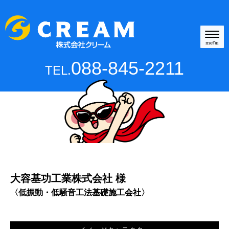
N
a
menu
v
i
088-845-2211
TEL.
g
a
t
i
o
n
大容基功工業株式会社 様
〈低振動・低騒音工法基礎施工会社〉